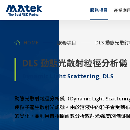
服務項目
產業應
HOME
服務項目
DLS 動態光散
DLS 動態光散射粒徑分析儀
Dynamic Light Scattering, DLS
動態光散射粒徑分析儀（Dynamic Light Scatterin
使粒子產生散射光訊號。由於溶液中的粒子會受到
的變化，並利用自相關函數分析散射光強度的時間