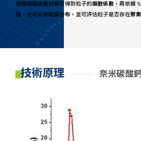
透過相關函數計算可得到粒子的
擴散係數
，再依據 St
值，也可分析
粒徑分布
，並可評估粒子是否存在
聚
技術原理
奈米碳酸