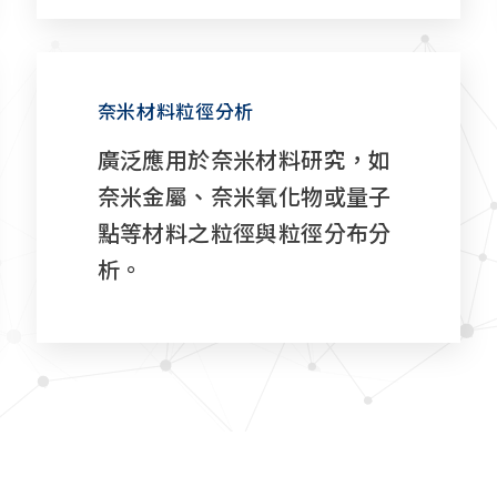
奈米材料粒徑分析
廣泛應用於奈米材料研究，如
奈米金屬、奈米氧化物或量子
點等材料之粒徑與粒徑分布分
析。