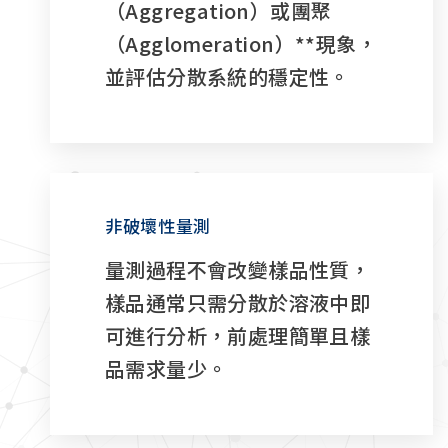
（Aggregation）或團聚
（Agglomeration）**現象，
並評估分散系統的穩定性。
非破壞性量測
量測過程不會改變樣品性質，
樣品通常只需分散於溶液中即
可進行分析，前處理簡單且樣
品需求量少。