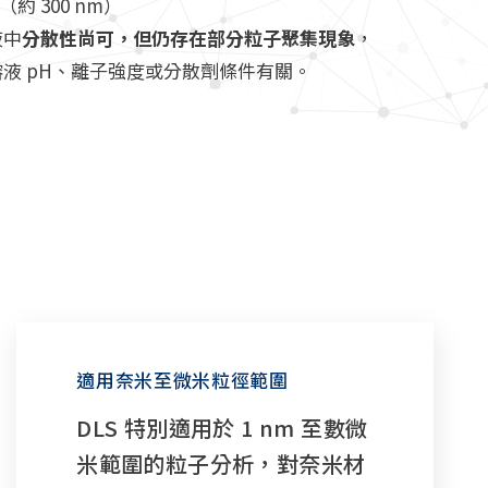
 300 nm）
液中
分散性尚可，但仍存在部分粒子聚集現象
，
液 pH、離子強度或分散劑條件有關。
適用奈米至微米粒徑範圍
DLS 特別適用於 1 nm 至數微
米範圍的粒子分析，對奈米材