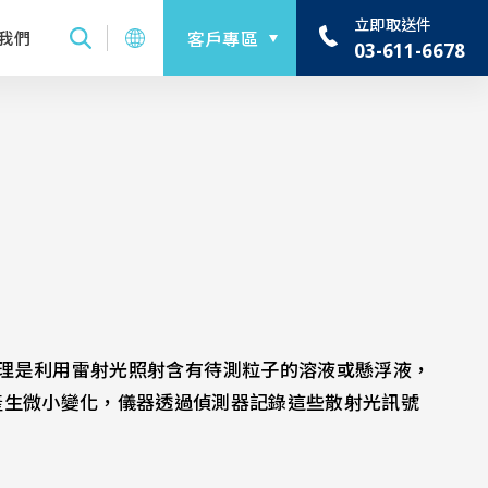
立即取送件
我們
客戶專區
03-611-6678
理是利用雷射光照射含有待測粒子的溶液或懸浮液，
產生微小變化，儀器透過偵測器記錄這些散射光訊號