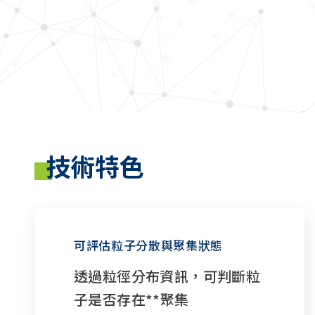
技術特色
可評估粒子分散與聚集狀態
透過粒徑分布資訊，可判斷粒
子是否存在**聚集