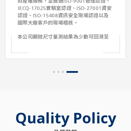
目前閎康科技已然成為國際科技業的
27001資安
中心，服務的客戶除國內各類產業領
場認證以及
商外，更提供材料分析技術服務給歐
美、日等先進開發地區；客戶群涵蓋
體廠、汽車廠、學術研究單位、設備
可回溯至
商及研究單位。
stitute
閎康科技，是全球的專業策略夥伴和
y, NIST)驗
實驗室。
可以為客
分析數
Quality Policy