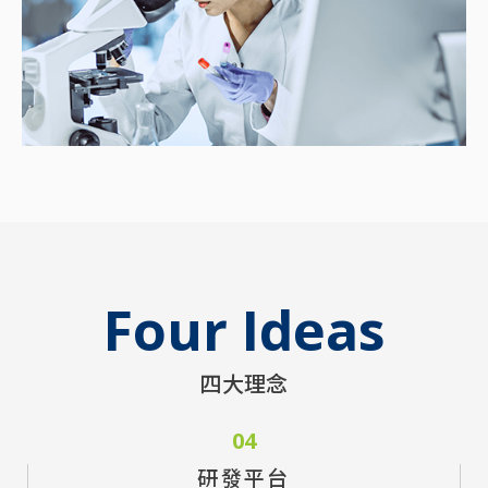
Four Ideas
四大理念
01
02
03
04
貴儀中心
功能單位
醫學中心
研發平台