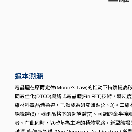
追本溯源
電晶體在摩爾定律(Moore's Law)的推動下持
同最佳化(DTCO)與鰭式電晶體(Fin FET)技
維材料電晶體通道，已然成為研究熱點(2、3)。二
絕緣體(6)、穆爾晶格下的超導體(7)、可調的金半接
者。在此同時，以矽基為主流的積體電路，新型態場效電晶體(
越馮·諾依曼架構 (Von Neumann Archite