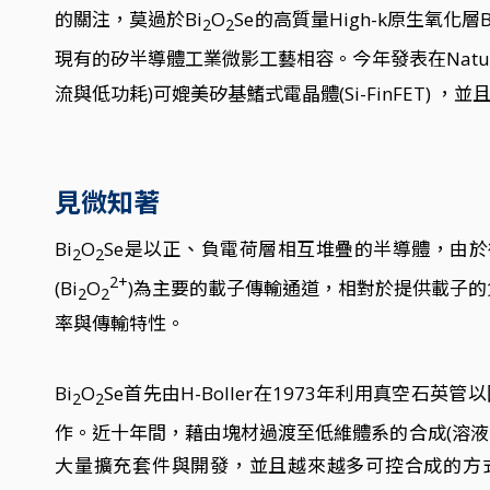
的關注，莫過於Bi
O
Se的高質量High-k原生氧化層B
2
2
現有的矽半導體工業微影工藝相容。今年發表在Natu
流與低功耗)可媲美矽基鰭式電晶體(Si-FinFET) ，
見微知著
Bi
O
Se是以正、負電荷層相互堆疊的半導體，由
2
2
2+
(Bi
O
)為主要的載子傳輸通道，相對於提供載子的負
2
2
率與傳輸特性。
Bi
O
Se首先由H-Boller在1973年利用真空石
2
2
作。近十年間，藉由塊材過渡至低維體系的合成(溶
大量擴充套件與開發，並且越來越多可控合成的方式