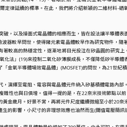
滿足穆爾定律延續的標準。在此，我們將介紹新穎的二維材料-硒
到突破，以及接面式電晶體的相應而生，皆在設法讓半導體表
雷達檢波器較早問世，使得鍺元素電晶體較早作為研究物件，隨
有著較高的熱穩定性，逐漸地將目光投注在矽晶圓的研究上。也
氧化法」(19)來控制二氧化矽薄膜成長，不僅降低矽半導
金氧半導體場效電晶體」(MOSFET)的問世，為21世紀
代，演繹至電阻、電容與電晶體元件納入矽基積體電路內部
複雜性也與日俱增。值得一提的是，在22奈米技術節點以前，
的黃金歲月。好景不常，再將元件尺度繼續微縮至小於20奈
生的影響，小尺寸的非理想效應也油然而生(閾值電壓簡訊道效應