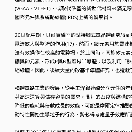
(VGAA、VTFET)、或取代矽基的新世代材料來
國際元件與系統路線圖(IRDS)上新的觀察員。
20世紀中期，貝爾實驗室的點接觸式電晶體研究得
電流放大與整流的作用(17)。然而，鍺元素用於
法有效操作在較高的電勢場，於此同時，同族矽元素
硼與砷元素，形成P與N型區域半導體；以及利用「熱
絕緣體。因此，後續大量的矽基半導體研究，也造就了「
積體電路工業的發展，從手工焊錫連線分立元件的年
著高速運算與儲存容量的需求，晶片的密度與建構的
降低的能耗與倍數成長的效能，可說是摩爾定律推動
動特性開始主導粒子的行為，勢必得考慮量子效應所產