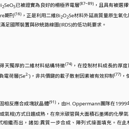
(87~89)
i
SeO
已被證實為良好的柵極界電層
，且具有被選擇
2
5
(16)
re期刊
，正是利用二維Bi
O
Se材料外延高質量原生氧化
2
2
並且滿足國際裝置與矽統路線圖(IRDS)的低功耗要求。
(74)
於得天獨厚的二維材料結構特徵
，在控制材料成長的厚度
2-
(77)
電荷層(Se
)，非共價鍵的載子散射因素被有效抑制
，
(91)
英管以固相反應合成塊狀晶體
，由H. Oppermann團隊在1
液或氣相)方式日趨成熟，在奈米碳管與大面積石墨烯的化學
相繼而出，諸如:異質一步合成、陣列式接面填充。在此根