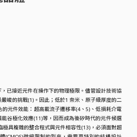
節點以下，已接近元件在操作下的物理極限。儘管設計技術協
最嚴峻的挑戰(1)。因此；低於1 奈米、原子級厚度的二
的元件效能：超高載流子遷移率(4、5)、低損耗介電
)與能谷極化效應(11)等，因而成為後矽時代的元件候選
也正面臨極具複雜的整合程式與元件相容性(13)，必須面對超
半導體電晶體(CMOS)微縮限制的到來，需要更特別的結構設計