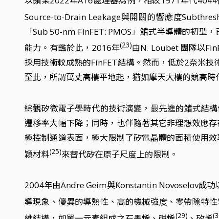
以蘋果2022年A16處理器為例，相較1971年代4
Source-to-Drain Leakage與開關的響應度Su
「Sub 50-nm FinFET: PMOS」鰭式半導體
(23)
能力。有鑑於此，2016年
由N. Loubet 團
採用技術較成熟的FinFET結構。然而，低於2奈
至此，所謂萬丈高樓平地起，猶如摩天大樓的競高時
綜觀矽微電子學時代的技術演變，最先進的鰭式結構
遷移率大幅下降；同時，也伴隨著其它非理想效應存
極控制通道表面，極大限制了矽電晶體的面積使用效率
(25)
穎材料
來替代矽在原子尺度上的限制。
2004年由Andre Geim與Konstantin Novosel
導現象、優異的導熱性、高的機械強度、零帶隙特性
(29)
(3
維結構，如單一元素組成之石墨烯、磷烯
、矽烯