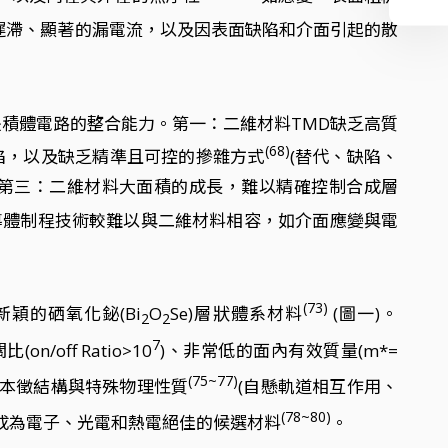
遲滯、顯著的漏電流，以及因表面缺陷和介面引起的散
積體電路的整合能力。第一：二維材料TMD缺乏高質
(68)
陷，以及缺乏精準且可控的摻雜方式
(替代、缺陷、
；第三：二維材料大面積的成長，難以精確控制合成層
導體制程技術較難以與二維材料相容，如介面應變與電
(73)
新穎的硒氧化鉍(Bi
O
Se)層狀體系材料
(圖一)。
2
2
7
on/off Ratio>10
)、非常低的面內有效質量(m*=
(75~77)
e本徵結構與特殊物理性質
(自懸軌道相互作用、
(78~80)
成為電子、光電和熱電絕佳的候選材料
。