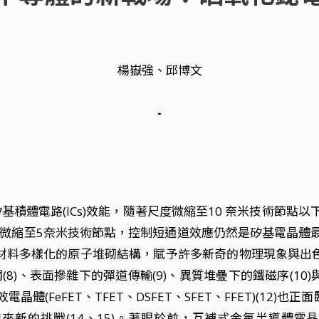
楊嶽強、邱博文
-
續提高矽基積體電路(ICs)效能，隨著尺度微縮至10 奈米技術
術，將尺度微縮至5奈米技術節點，控制短通道效應仍然是矽基電晶體
維材料多樣化的原子堆砌結構，賦予許多新奇的物理現象與出色
觸(8)、表面摻雜下的彈道傳輸(9)、異質堆疊下的鐵磁序(10
FeFET、TFET、DSFET、SFET、FFET)(12)
cture) 所帶來新的挑戰(14、15)。著眼於前，互補式金氧