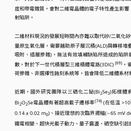
度和帶電雜質，會對二維電晶體的電子特性產生影響
射陷阱。
二維材料現況的發展短時間內亦難以取代矽/二氧化
量原生氧化層，需要藉助原子層沉積(ALD)與轉移
吸附、插層摻雜)，無法有效填補缺陷所造成的陷阱
(69)
數，對於下一世代積層型三維積體電路(3DIC)
，
荷摻雜、非選擇性蝕刻系統等，皆會降低二維體系材
近期，國外研究團隊以三硒化二鉍(Bi
Se
)拓樸體
2
3
(74)
Bi
O
Se電晶體有著超高載子遷移率
(在低溫 >10
2
2
0.14 ± 0.02 m
)、接近理想的次臨界擺幅(∼65 mV de
0
鐵電相變、超快光載子動力、量子震盪、硒空缺引起