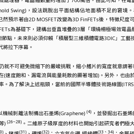
044微處理器，電晶體數量約增加了700萬倍。由此可知，在電晶
bthreshold Swing)，設法跳脫出平面結構佔地面積不足的窘境
的初型，已然預示著由2D MOSFET改變為3D FinFETs
隊以FinFETs為基礎下，建構出垂直堆疊的3層「環繞柵極場效電晶
米技術節點，未來則必須仰賴「積層型三維積體電路3DIC」工
代將拉下序幕。
仍就不可避免微縮下的嚴峻挑戰，縮小鰭片的寬度就意謂著
在(速度飽和、漏電流與能量耗散的顯著增加)。另外，也由
。為了解決上述瓶頸，當前的國際半導體技術路線圖(ITR
(4)
ov成功以機械剝離法制備出石墨烯(Graphene)
，並發掘出石墨烯
(26
~28)
等)
。二維原子級厚度的材料也開始引起研究者們極
0)
(31)
(32)
(33、34)
、鍺烯
、硼烯
；六方氮化硼-絕緣體
；金屬硫