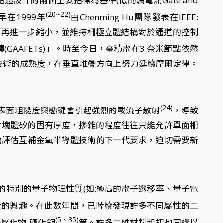
體設計的兩個重要指標為基準(低的漏電流Gate and
(20~22)
。早在1999年
由Chenming Hu團隊發表在IEEE:
後，特徵尺度可再進一步縮小，並維持柵極立體結構對於通道的控制
體(GAAFETs)」。時至今日，臺積電在3 奈米節點依然
藝技術的成熟度，在垂直堆疊方向上努力延續摩爾定律。
(24)
表面粗糙度與懸鍵會引起強烈的載流子散射
，導致
於塊體矽的固有厚度，摻雜的程度往往只能允許單面柵
S)評估互補金氧半導體技術的下一代要求，迫切需要新
的特別的量子物理性質(如:極高的電子遷移率、量子電
大的興趣。在此數年間，已陸續發現許多不同屬性的二
(5、35)
屬化物-硒化銦
等。許多二維材料起初也同樣以