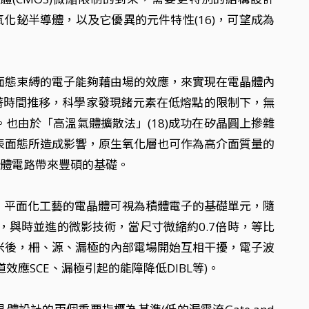
氧化鉍半導體，以及它優異的元件特性(16)，可望成為
面態束縛的電子能夠藉由場的效應，來實現在電晶體內
著時間推移，科學家發現鍺元素在低熔點的限制下，無
由於「高溫氣體擴散法」(18)成功在矽晶圓上摻雜
體表面態所造成影響，原生氧化層也可作為高介面質量的
積體電路帶來豐碩的基礎。
。平面化工藝的電晶體可視為積體電子的基礎單元，隨
與時並進的微影技術，當尺寸微縮約0.7倍時，等比
米後，柵、源、漏極的內部電場開始互相干擾，電子波
SCE、漏極引起的能障降低DIBL等)。