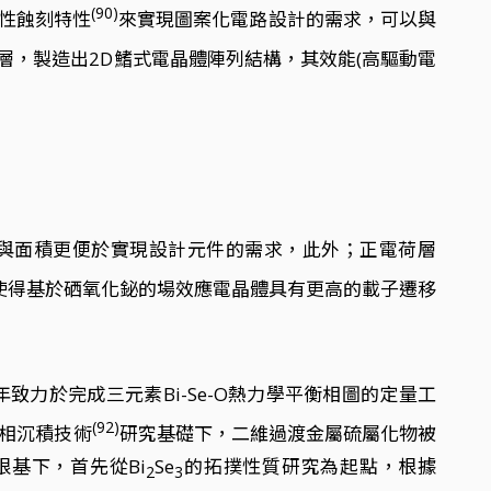
(90)
性蝕刻特性
來實現圖案化電路設計的需求，可以與
層，製造出2D鰭式電晶體陣列結構，其效能(高驅動電
與面積更便於實現設計元件的需求，此外；正電荷層
使得基於硒氧化鉍的場效應電晶體具有更高的載子遷移
999年致力於完成三元素Bi-Se-O熱力學平衡相圖的定量工
(92)
氣相沉積技術
研究基礎下，二維過渡金屬硫屬化物被
基下，首先從Bi
Se
的拓撲性質研究為起點，根據
2
3