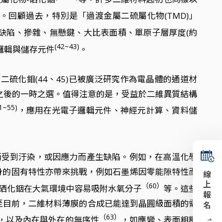
。回顧過去，特別是「過渡金屬二硫屬化物(TMD)」
缺陷、摻雜、無懸鍵、大比表面積、單原子層厚度(約
(42~43)
邏輯與儲存元件
。
化鉬(44、45)已被廣泛研究作為電晶體的通道材
矽主流世代之後的一時之選。值得注意的是，受益於二維異質結構
1~55)
，應用在光電子邏輯元件、神經元計算、資料儲
而受到汙染，或因應力而產生缺陷。例如，在高溫化學
身的固有特性亦帶來挑戰，例如石墨烯因零能隙特性而
線上報名
（60）
硒化銦在大氣環境中容易吸附水氧分子
等。這些
至目前，二維材料薄膜的合成已能達到晶圓級面積的需
（63）
，以及內在與外在的無序性
，如應變、表面粗糙