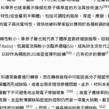
(36)
，科學界也逐漸展示操縱在原子級厚度的方法與技術潛力
子特性(從金屬到半導體)、包括可調控的能隙、厚度、應變、
優異的電子與光電特性，很快地被科學家設計應用於各種新穎的
賴性較小，單原子層也就代表了體厚度最終縮放極限。目前二硫
n/off Ratio)、低漏電流與較小次臨界擺幅(SS)，成為
(50)
(5
，以矽作為襯底的2D高密度陣列結構
，已有初步的實績
材料通常需要進行轉移，而在轉移過程中可能因高分子殘留
附解離而形成缺陷，或者出現非理想摻雜問題。此外，材料本
（59）
層數下不可避免地出現電子穿隧現象
；高電子遷移率的
克服，並且對薄膜缺陷密度的控制仍然是一項重大挑戰。截
（61）
（62）
配性密切相關
。然而，二維晶格中的原子級缺陷