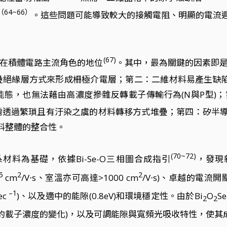
（64~66）
。這些問題可能導致較大的接觸電阻、明顯的電流
(67)
矽在積體電路主流角色的地位
。其中，最為關鍵的因素即是
堆疊絕緣層方式來形成柵極介電層；第二：二維材料易產生缺
能態，也無法藉由高濃度摻雜反轉載子傳輸行為(N與P型)
需透過繁瑣且有汙染之虞的材料轉移方式堆疊；第四：矽半
料整體的整合性。
(70~72)
系材料為基礎，依據Bi-Se-O三相圖合成指引
，發現
5
2
2
cm
/V⋅s、室溫亦可高達>1000 cm
/V⋅s)、卓越的電流開關比(
–1
c
)、以及適中的能隙(0.8eV)和環境穩定性。由於Bi
O
S
2
2
的載子濃度的變化)，以及可調能隙與寬頻光吸收特性，使其