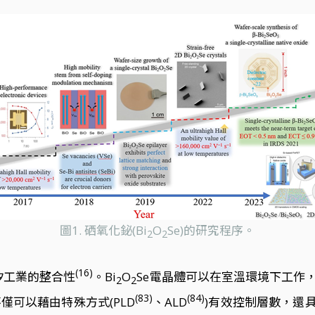
圖1. 硒氧化鉍(Bi
O
Se)的研究程序。
2
2
(16)
矽工業的整合性
。Bi
O
Se電晶體可以在室溫環境下工作，同時
2
2
(83)
(84)
僅可以藉由特殊方式(PLD
、ALD
)有效控制層數，還