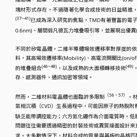
塊材形式存在，不過隨著化學合成技術的日益精進
(37~41)
已成為深入研究的焦點，TMD有著豐富的電
0.6nm)、層間弱凡德瓦力堆疊吸引等，並展現出
不同於矽電晶體，二維半導體場效遷移率對厚度的依
料，其高場效遷移率(Mobility)、高電流開關比(o
(46~48)
(49)
的堆疊組合
，以及成熟的大面積轉移技術
存、感測器件、通訊加密等領域。
（56、57）
然而，二維材料電晶體也面臨許多限制
。
氣相沉積（CVD）生長過程中，可能因原子的熱脫
缺乏能帶調控能力；六方氮化硼作為介面電質時，低
問題往往需要透過精密的封裝技術或異質接面設計來
求。大多數情況下，材料合成的質量與基板的晶格匹