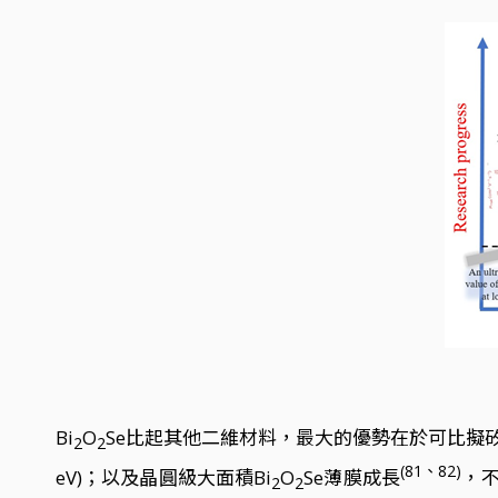
Bi
O
Se比起其他二維材料，最大的優勢在於可比擬
2
2
(81、82)
eV)；以及晶圓級大面積Bi
O
Se薄膜成長
，不
2
2